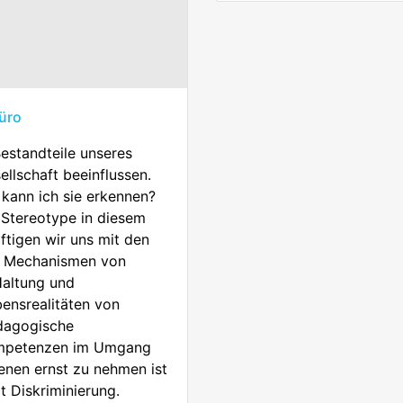
üro
estandteile unseres
llschaft beeinflussen.
kann ich sie erkennen?
 Stereotype in diesem
tigen wir uns mit den
d Mechanismen von
Haltung und
bensrealitäten von
dagogische
ompetenzen im Umgang
fenen ernst zu nehmen ist
 Diskriminierung.