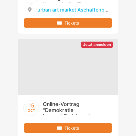
Vaterschaft - Ein
urban art market Aschaffenburg
Leben zwischen
Biografie, Circle
Breaking und
Tickets
kleinen chaotischen
Alltagsmomenten
Jetzt anmelden
Online-Vortrag
15
"Demokratie
OCT
braucht Erziehung"
Tickets