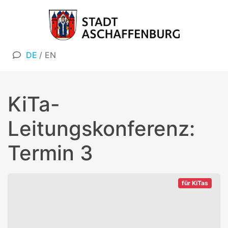
DE
/
EN
KiTa-
Leitungskonferenz:
Termin 3
für KiTas